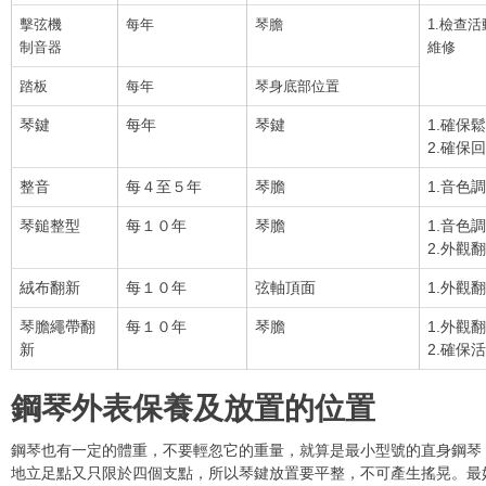
擊弦機
每年
琴膽
1.檢查
制音器
維修
踏板
每年
琴身底部位置
琴鍵
每年
琴鍵
1.確保
2.確保
整音
每４至５年
琴膽
1.音色
琴鎚整型
每１０年
琴膽
1.音色
2.外觀
絨布翻新
每１０年
弦軸頂面
1.外觀
琴膽繩帶翻
每１０年
琴膽
1.外觀
新
2.確保
鋼琴外表保養及放置的位置
鋼琴也有一定的體重，不要輕忽它的重量，就算是最小型號的直身鋼琴
地立足點又只限於四個支點，所以琴鍵放置要平整，不可產生搖晃。最