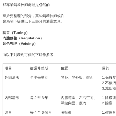
找專業鋼琴技師處理是必然的
至於要整理的部分，某些鋼琴技師或許
會為閣下提供以下三部分的適當意見。
調音（Tuning）
內膽修整（Regulation）
音色整理（Voicing）
而以下列表則可供閣下略作參考。
項目
建議修整期
位置
目的
外部清潔
至少每星期
琴身、琴外板、鍵面
1.保持
2.不積污
3.減低
內部清潔
每２至３年
內膽範圍、左右空間、
1.除蟲
琴鍵內面、底內
2.除塵
調音
每４至６個月
弦軸釘
1.確保