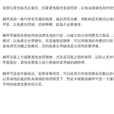
放置位置光線充足最佳，但要避免陽光直接照射，以免油漆褪色與外殼
鋼琴表面一般均塗有亮麗的焗漆，最好用亮光蠟，用軟棉質布擦拭以保
琴套，以免產生悶濕，招來蟑螂、蚊蟲不必要傷害。
鋼琴琴鍵因長期使用或油煙造成的污垢，白鍵大部分採用壓克力製品，
擦拭，以免產生化學變化。若是龜裂或變黃，可以用微濕的布擦拭污垢
避免用亮光蠟之類擦拭，否則會產生琴鍵表面太滑而影響彈奏。
鋼琴頂蓋上方儘量避免放置雜物，尤其是花瓶之類的東西，以防止意外
琴蓋蓋好，避免灰塵落入或小異物掉進琴鍵的縫隙裡。
鋼琴可說是件藝術品。如果保養得宜，可以延長它的使用壽命至數以拾
以香港地區處於較為潮濕的地理環景下，對於木製樂器鋼琴可是一大傷
平時的維護也要特別注意。