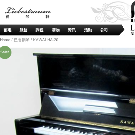
藝迅
服務
課程
購物
資訊
活動
公司
Home
/
已售鋼琴
/ KAWAI HA-20
Sale!