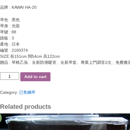
品牌 : KAWAI HA-20
琴色 : 黑色
琴身 : 光面
琴键 : 88
踏板 : 3
產地 : 日本
編號 : 2160374
SIZE:長151cm 闊54cm 高122cm
贈品 : 琴椅乙張、全新防潮暖管、全新琴套、專業上門調音2次、免費搬
KAWAI
Add to cart
HA-
20
Category:
已售鋼琴
quantity
Related products