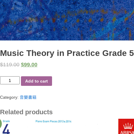
Music Theory in Practice Grade 5
$
119.00
$
99.00
Music
Add to cart
Theory
in
Category:
音樂書籍
Practice
Grade
5
Related products
quantity