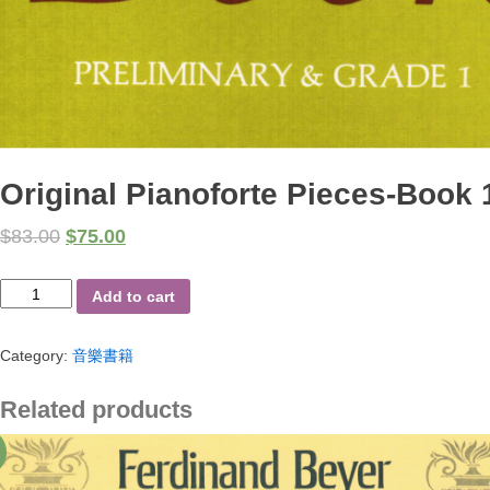
Original Pianoforte Pieces-Book 
$
83.00
$
75.00
Original
Add to cart
Pianoforte
Pieces-
Category:
音樂書籍
Book
1
quantity
Related products