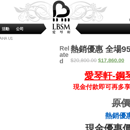
活動
公司
HA U1
Rel
熱銷優惠 全場95折
ate
d
$
20,800.00
$
17,860.00
愛琴軒-鋼
現金付款即可再多
原價:
熱銷優惠價
現金優惠價