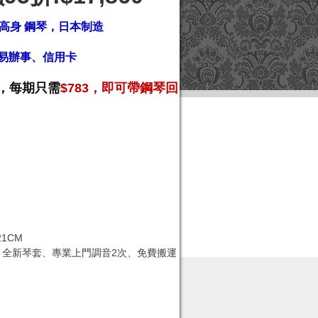
1 高身 鋼琴，日本制造
易辦事
、信用卡
，每期只需
$783，即可帶鋼琴回
21CM
管、全新琴套、專業上門調音2次、免費搬運