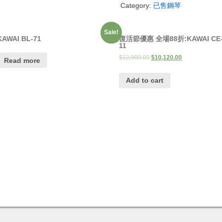
Category:
已售鋼琴
惠
全
場
Sale!
95
KAWAI BL-71
復活節優惠 全場88折:KAWAI CE
11
折:YAMAHA
$
12,900.00
$
10,120.00
U1
Read more
quantity
Add to cart