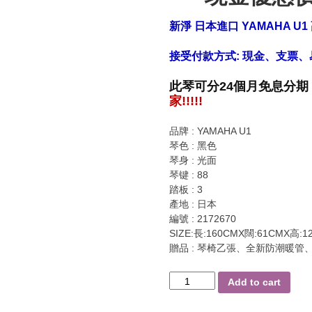
新淨 日本進口 YAMAHA U
接受付款方式: 現金、支票、
此琴可分24個月
免息
分期
家!!!!!
品牌 : YAMAHA U1
琴色 : 黑色
琴身 : 光面
琴键 : 88
踏板 : 3
產地 : 日本
編號 : 2172670
SIZE:長:160CMX闊:61CMX高:1
贈品 : 琴椅乙張、全新防潮暖
熱
Add to cart
銷
優