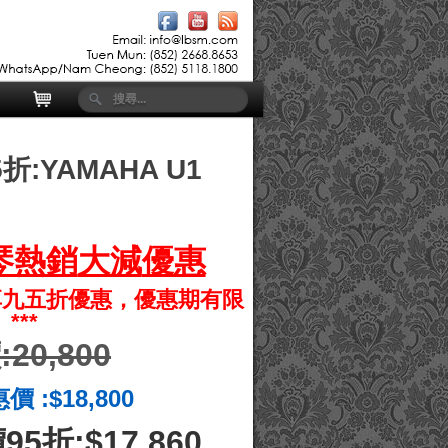
:YAMAHA U1
琴熱銷
大減
優惠
享九五折優惠，優惠期有限
***
20,800
 :$18,800
95折
:$17,860