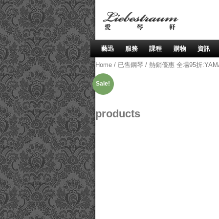
藝迅
服務
課程
購物
資訊
Home
/
已售鋼琴
/ 熱銷優惠 全場95折:YAMA
Sale!
products