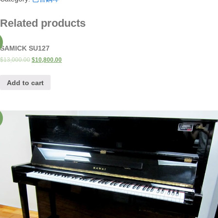
折
OTTOSTEIN
quantity
Related products
SAMICK SU127
$
13,000.00
$
10,800.00
Add to cart