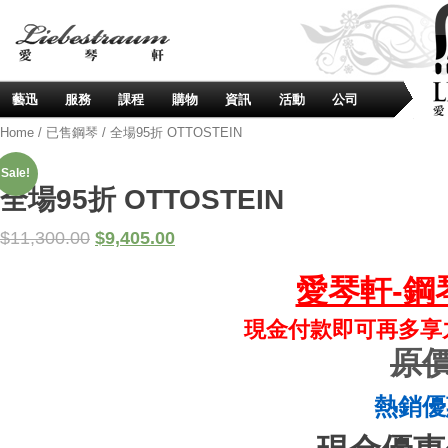
藝迅
服務
課程
購物
資訊
活動
公司
Home
/
已售鋼琴
/ 全場95折 OTTOSTEIN
Sale!
全場95折 OTTOSTEIN
$
11,300.00
$
9,405.00
愛琴軒-鋼
現金付款即可再多享九
原價:
熱銷優惠