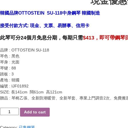
現金優惠價
韓國品牌OTTOSTEIN SU-118中身鋼琴 韓國制造
接受付款方式: 現金、支票、
易辦事
、信用卡
此琴可分24個月
免息
分期，每期只需
$413，即可帶鋼琴回家
品牌 : OTTOSTEIN SU-118
琴色 : 黑色
琴身 : 光面
琴键 : 88
踏板 : 3
產地 : 韓國
編號 : IJF01892
SIZE: 長141cm 闊61cm 高121cm
贈品 : 琴椅乙張、全新防潮暖管、全新琴套、專業上門調音2次、免費搬
全
Add to cart
場
95
Category:
已售鋼琴